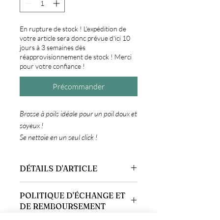
En rupture de stock ! L'expédition de
votre article sera donc prévue d'ici 10
jours à 3 semaines dès
réapprovisionnement de stock ! Merci
pour votre confiance !
Précommander
Brosse à poils idéale pour un poil doux et
soyeux !
Se nettoie en un seul click !
DÉTAILS D'ARTICLE
Détails d'article. Saisissez ici les
POLITIQUE D'ÉCHANGE ET
caractéristiques de l'article : taille,
DE REMBOURSEMENT
matière et autres détails utiles. Cet
emplacement est idéal pour expliquer les