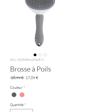
SKU : 632835642834572
Brosse à Poils
Prix
Prix
 18,99 € 
17,09 €
original
promotionnel
Couleur
*
Quantité
*