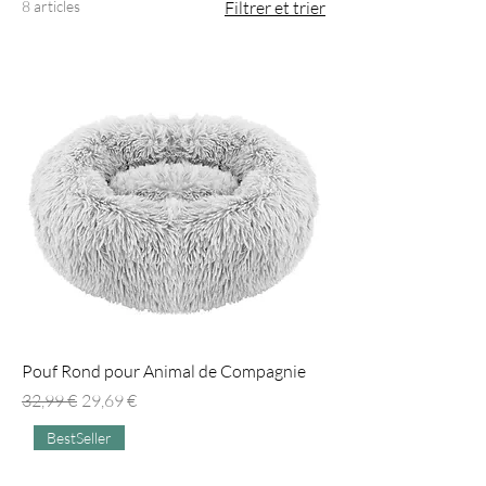
8 articles
Filtrer et trier
Pouf Rond pour Animal de Compagnie
Prix original
Prix promotionnel
32,99 €
29,69 €
BestSeller