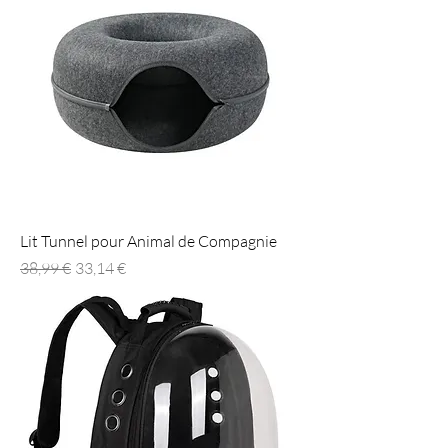
Lit Tunnel pour Animal de Compagnie
Prix original
Prix promotionnel
38,99 €
33,14 €