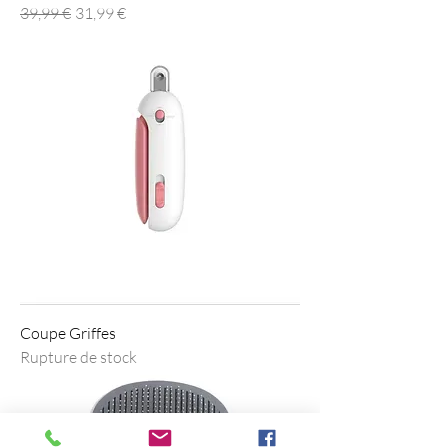
Prix original
Prix promotionnel
39,99 €
31,99 €
Coupe Griffes
Rupture de stock