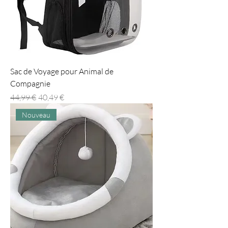
Sac de Voyage pour Animal de
Compagnie
Prix original
Prix promotionnel
44,99 €
40,49 €
Nouveau