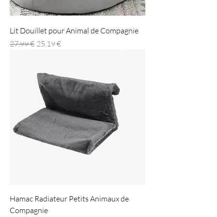
Lit Douillet pour Animal de Compagnie
Prix original
Prix promotionnel
27,99 €
25,19 €
Hamac Radiateur Petits Animaux de
Compagnie